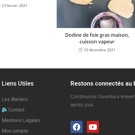
23 février 2021
Dodine de foie gras maison,
cuisson vapeur
10 décembre 2021
Liens Utiles
Restons connectés au b
Continuons l’aventure ensem
Les Ateliers
après jour.
Contact
Mentions Légales
Mon compte