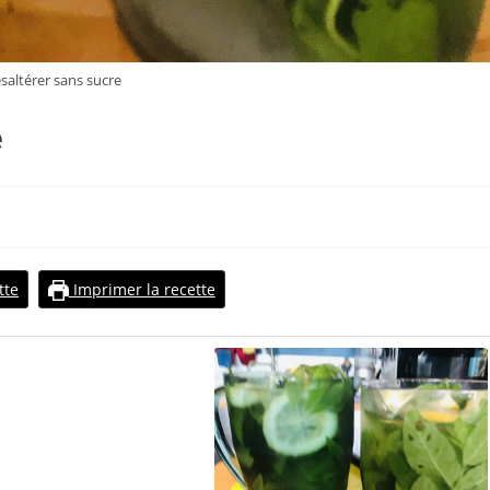
saltérer sans sucre
é
tte
Imprimer la recette