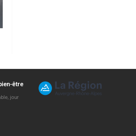
ien-être
ble, jour