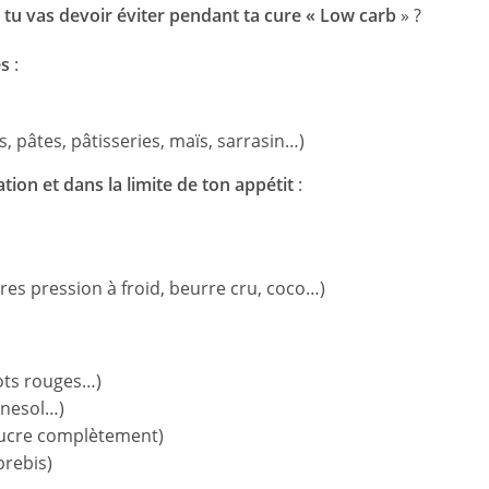
 tu vas devoir éviter pendant ta cure « Low carb
» ?
es
:
es, pâtes, pâtisseries, maïs, sarrasin…)
n et dans la limite de ton appétit
:
es pression à froid, beurre cru, coco…)
cots rouges…)
rnesol…)
 sucre complètement)
brebis)